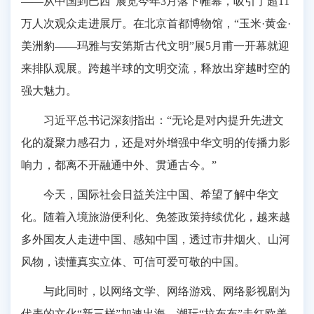
——从中国到巴西”展览今年3月落下帷幕，吸引了超11
万人次观众走进展厅。在北京首都博物馆，“玉米·黄金·
美洲豹——玛雅与安第斯古代文明”展5月甫一开幕就迎
来排队观展。跨越半球的文明交流，释放出穿越时空的
强大魅力。
习近平总书记深刻指出：“无论是对内提升先进文
化的凝聚力感召力，还是对外增强中华文明的传播力影
响力，都离不开融通中外、贯通古今。”
今天，国际社会日益关注中国、希望了解中华文
化。随着入境旅游便利化、免签政策持续优化，越来越
多外国友人走进中国、感知中国，透过市井烟火、山河
风物，读懂真实立体、可信可爱可敬的中国。
与此同时，以网络文学、网络游戏、网络影视剧为
代表的文化“新三样”加速出海，潮玩“拉布布”走红欧美