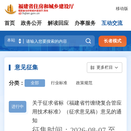
移动版
首页
政务公开
解读回应
办事服务
互动交流

长者模式
意见征集
更多栏目
分类：
全部
行业标准
政策规范
关于征求省标《福建省竹缠绕复合管应
进行中
用技术标准》（征求意见稿）意见的通
知
征集时间：
2026-08-07
至