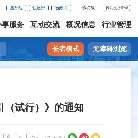
移动版
国务院
住建部
省政府
网站支持IPv6
办事服务
互动交流
概况信息
行业管理
长者模式
无障碍浏览
引（试行）》的通知


