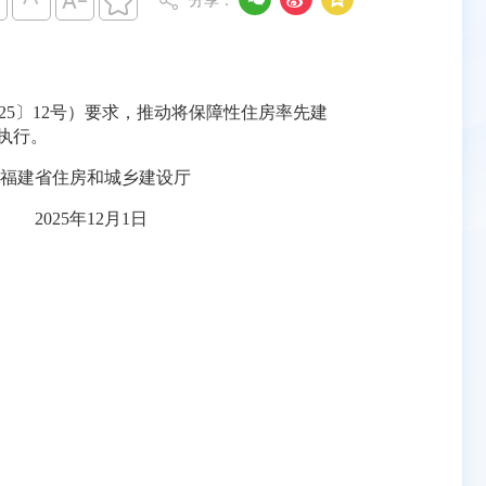




分享：
5〕12号）要求，推动将保障性住房率先建
执行。
建设厅
1日