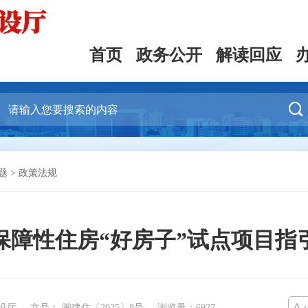
首页
政务公开
解读回应

题
>
政策法规
保障性住房“好房子”试点项目指
设厅
文号： 闽建住〔2025〕8号
浏览量：
6927