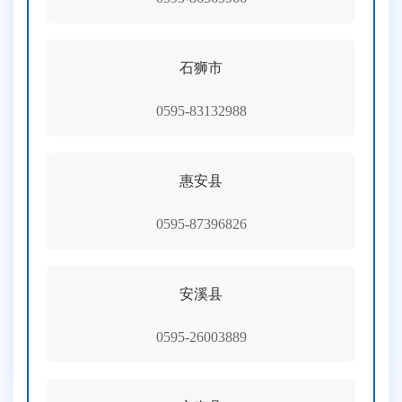
石狮市
0595-83132988
惠安县
0595-87396826
安溪县
0595-26003889