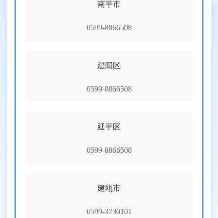
南平市
0599-8866508
建阳区
0599-8866508
延平区
0599-8866508
建瓯市
0599-3730101