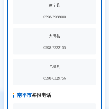
建宁县
0598-3968000
大田县
0598-7222155
尤溪县
0598-6329756
南平市
举报电话