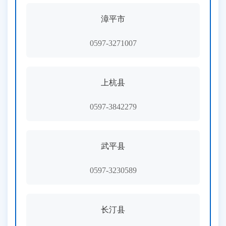
漳平市
0597-3271007
上杭县
0597-3842279
武平县
0597-3230589
长汀县