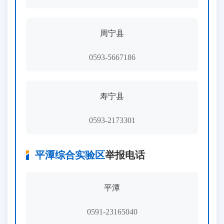
周宁县
0593-5667186
寿宁县
0593-2173301
平潭综合实验区
举报电话
平潭
0591-23165040