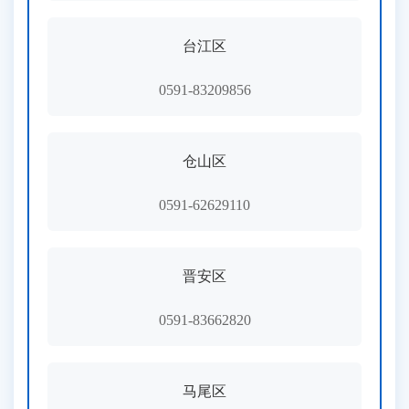
台江区
0591-83209856
仓山区
0591-62629110
晋安区
0591-83662820
马尾区