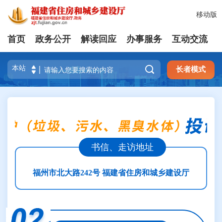
移动版
首页
政务公开
解读回应
办事服务
互动交流

长者模式
书信、走访地址
福州市北大路242号 福建省住房和城乡建设厅