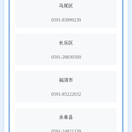
马尾区
0591-83999239
长乐区
0591-28830569
福清市
0591-85222032
永泰县
0591-24821339