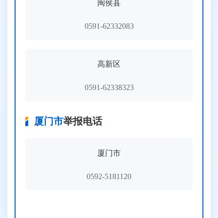
闽侯县
0591-62332083
高新区
0591-62338323
厦门市
举报电话
厦门市
0592-5181120