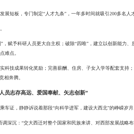
展短板，专门制定“人才九条”，一年多时间就吸引200多名人
。
制”，赋予科研人员更大自主权；破除“四唯”，建立以创新能力
点难点。
科技成果转化奖励；完善薪酬、住房、子女入学等配套支持；
地竞相奔腾。
员志存高远、爱国奉献、矢志创新”
车证，静静诉说着那段“向科学进军，建设大西北”的峥嵘岁月
语调深沉：“交大西迁对整个国家和民族来讲、对西部发展战略布