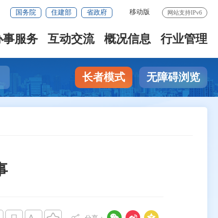
移动版
国务院
住建部
省政府
网站支持IPv6
办事服务
互动交流
概况信息
行业管理
长者模式
无障碍浏览
事


