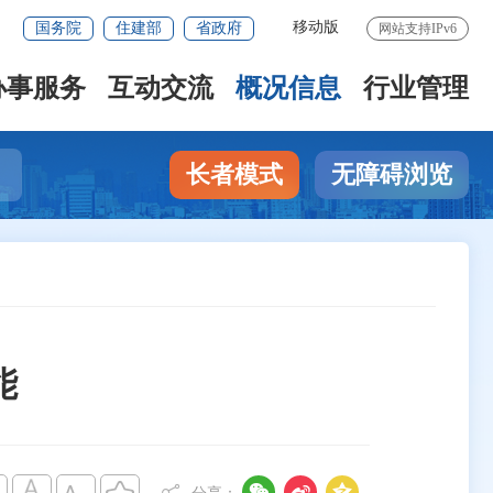
移动版
国务院
住建部
省政府
网站支持IPv6
办事服务
互动交流
概况信息
行业管理
长者模式
无障碍浏览
能


