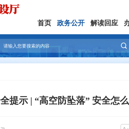
首页
政务公开
解读回应

全提示 | “高空防坠落” 安全怎
：
79