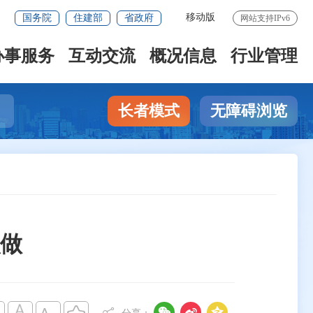
移动版
国务院
住建部
省政府
网站支持IPv6
办事服务
互动交流
概况信息
行业管理
长者模式
无障碍浏览
么做


