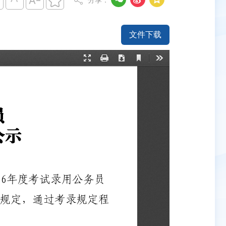




分享：
文件下载