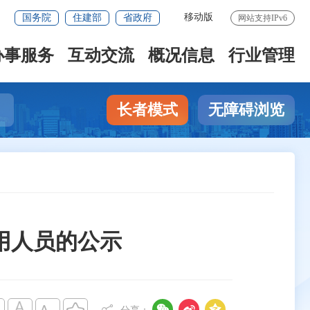
移动版
国务院
住建部
省政府
网站支持IPv6
办事服务
互动交流
概况信息
行业管理
长者模式
无障碍浏览
用人员的公示


