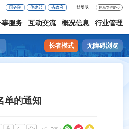
移动版
国务院
住建部
省政府
网站支持IPv6
办事服务
互动交流
概况信息
行业管理
长者模式
无障碍浏览
名单的通知


