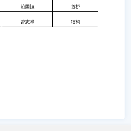
赖国恒
道桥
曾志攀
结构