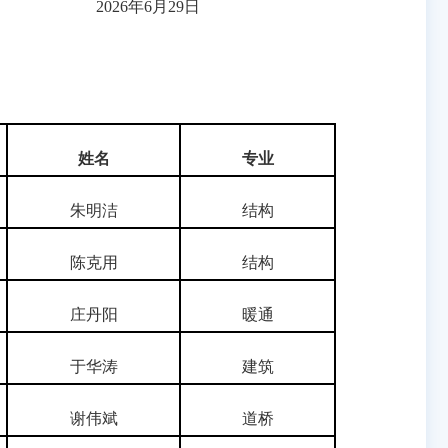
29日
姓
名
专业
朱明洁
结构
陈克用
结构
庄丹阳
暖通
于华涛
建筑
谢伟斌
道桥