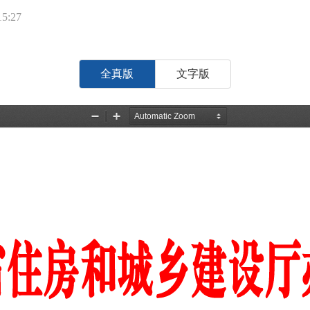
5:27
全真版
文字版