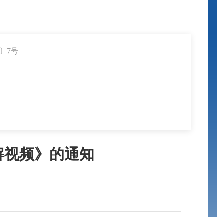
〕7号
解视频》的通知