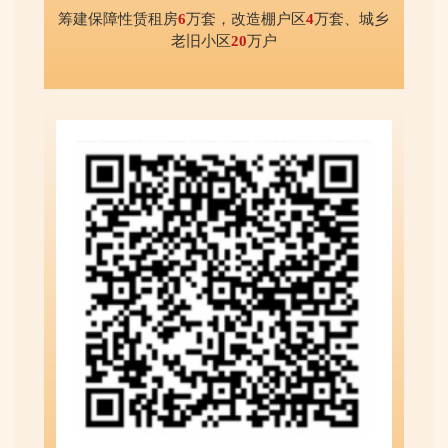
筹建保障性赁租房
6
万套，改造棚户区
4
万套、城乡
老旧小区
20
万户