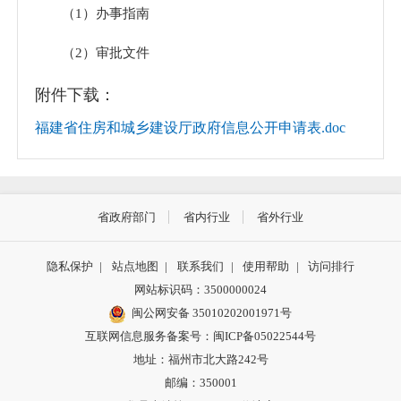
（1）办事指南
（2）审批文件
4.安全生产、应急管理
附件下载：
福建省住房和城乡建设厅政府信息公开申请表.doc
（1）安全生产
（2）应急预案
（3）应对情况
省政府部门
省内行业
省外行业
5.环境保护、公共卫生、产品质量的监督检查情
隐私保护
|
站点地图
|
联系我们
|
使用帮助
|
访问排行
况；
网站标识码：3500000024
闽公网安备 35010202001971号
6.工作动态；
互联网信息服务备案号：闽ICP备05022544号
7.其他应主动公开的政府信息。
地址：福州市北大路242号
邮编：350001
具体信息请查阅省住房和城乡建设厅信息公开办