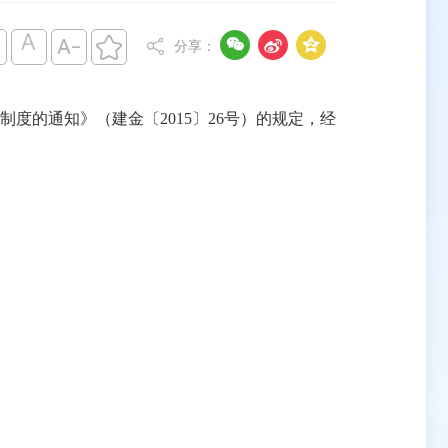







分享：
的通知》（建金〔2015〕26号）的规定，经