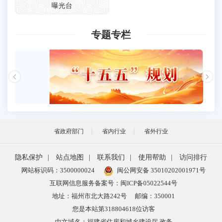
曝光台
专题专栏
省政府部门
省内行业
省外行业
隐私保护
|
站点地图
|
联系我们
|
使用帮助
|
访问排行
网站标识码：3500000024
闽公网安备 35010202001971号
互联网信息服务备案号：闽ICP备05022544号
地址：福州市北大路242号
邮编：350001
您是本站第
318804618
位访客
中文域名：福建省住房和城乡建设厅.政务