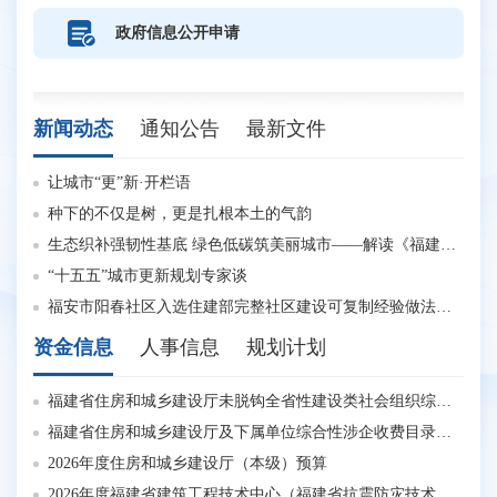
政府信息公开申请
新闻动态
通知公告
最新文件
关于公布福建省建设工程消防设计审查验收技术专家库专家增补名单的通知
让城市“更”新·开栏语
闽
关于公布2026年福建省住建系统手工木工职业技能竞赛结果的通知
种下的不仅是树，更是扎根本土的气韵
关于公布2026年福建省住建系统智能楼宇管理员职业技能竞赛结果的通知
生态织补强韧性基底 绿色低碳筑美丽城市——解读《福建省“十五五”城市更新规划》
知
“十五五”城市更新规划专家谈
废止《关于房屋建筑和市政基础设施项目工程领域针对“出借资质供他人投标”违法行为行政处罚依据的指导意见》的通知
福安市阳春社区入选住建部完整社区建设可复制经验做法清单（第一批）
省
资金信息
人事信息
规划计划
福建省住房和城乡建设厅关于印发既有高层建筑及人员密集场所重大火灾风险隐患排查整治行动方案的通知
福建省住房和城乡建设厅未脱钩全省性建设类社会组织综合性涉企收费目录清单
省住建厅举办全省住建系统领导干部安全专题培训班（第二期）
福建省住房和城乡建设厅及下属单位综合性涉企收费目录清单
2026年度住房和城乡建设厅（本级）预算
关
2026年度福建省建筑工程技术中心（福建省抗震防灾技术中心）预算