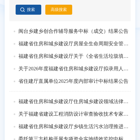
闽台乡建乡创合作辅导服务中标（成交）结果公告
福建省住房和城乡建设厅房屋全生命周期安全管理服务项目购买服务招标公告
福建省住房和城乡建设厅关于《全省生活垃圾填埋场环境污染隐患排查整治及厨余垃圾处理设施安全运行情况第三方技术服务》项目购买服务招标公告
关于2026年度福建省住房和城乡建设厅拟录用人员的公示（二）
省住建厅直属单位2025年度内部审计中标结果公告
福建省住房和城乡建设厅住房城乡建设领域法律顾问服务项目购买服务招标公告
关于福建省建设工程消防设计审查验收技术专家库拟增补入库专家的公示
福建省住房和城乡建设厅乡镇生活污水治理推进消除管网空白区工作数据采集和技术指导服务、闽台乡建乡创合作辅导服务项目购买服务招标公告
委托第三方机构开展专项资金实地绩效监控中标结果公告