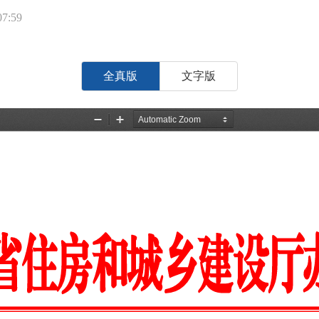
7:59
全真版
文字版