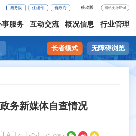
移动版
国务院
住建部
省政府
网站支持IPv6
办事服务
互动交流
概况信息
行业管理
长者模式
无障碍浏览
与政务新媒体自查情况


